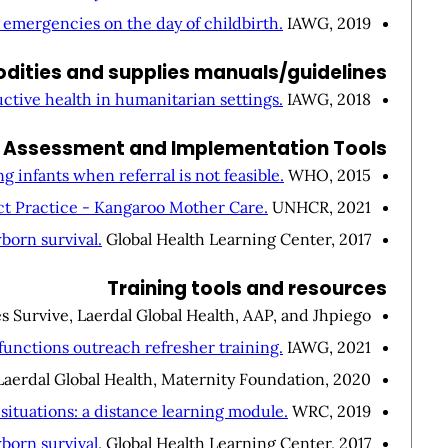
emergencies on the day of childbirth.
IAWG, 2019.
ities and supplies manuals/guidelines
ctive health in humanitarian settings.
IAWG, 2018.
Assessment and Implementation Tools
g infants when referral is not feasible.
WHO, 2015.
t Practice - Kangaroo Mother Care.
UNHCR, 2021.
born survival.
Global Health Learning Center, 2017.
Training tools and resources
Survive, Laerdal Global Health, AAP, and Jhpiego, .
functions outreach refresher training.
IAWG, 2021.
Laerdal Global Health, Maternity Foundation, 2020.
situations: a distance learning module.
WRC, 2019.
born survival.
Global Health Learning Center, 2017.