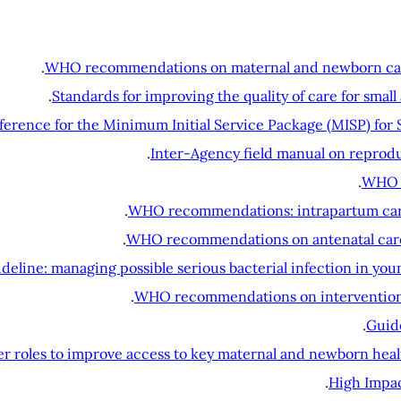
WHO recommendations on maternal and newborn care 
Standards for improving the quality of care for small 
ference for the Minimum Initial Service Package (MISP) for 
Inter-Agency field manual on reprodu
WHO r
WHO recommendations: intrapartum care 
WHO recommendations on antenatal care 
deline: managing possible serious bacterial infection in youn
WHO recommendations on interventions
Guide
oles to improve access to key maternal and newborn health
High Impac