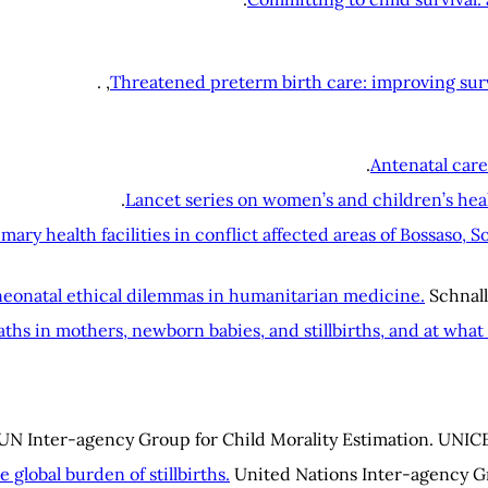
Threatened preterm birth care: improving survi
Antenatal car
Lancet series on women’s and children’s healt
ary health facilities in conflict affected areas of Bossaso, S
 neonatal ethical dilemmas in humanitarian medicine.
Schnall
ths in mothers, newborn babies, and stillbirths, and at what
UN Inter-agency Group for Child Morality Estimation. UNIC
 global burden of stillbirths.
United Nations Inter-agency Gr