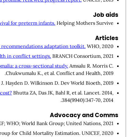
Job aids
val for preterm infants.
Helping Mothers Survive, .
Articles
e recommendations adaptation toolkit.
WHO, 2020.
h in conflict settings.
BRANCH Consortium, 2021.
omalia: a cross-sectional study.
Amsalu R. Morris C.
Chukwumalu K., et al. Conflict and Health, 2019.
 J. Hayden D. Wilkinson D. Dev World Bioeth, 2019.
 cost?
Bhutta ZA, Das JK, Bahl R, et al. Lancet. 2014,
384(9940):347-70, 2014.
Advocacy and Comms
EF; WHO; World Bank Group; United Nations, 2021.
oup for Child Mortality Estimation. UNICEF, 2020.