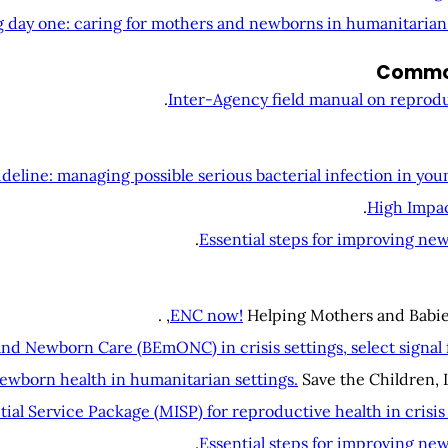
g day one: caring for mothers and newborns in humanitarian 
Commod
Inter-Agency field manual on reprodu
deline: managing possible serious bacterial infection in youn
High Impac
Essential steps for improving new
ENC now!
Helping Mothers and Babies 
d Newborn Care (BEmONC) in crisis settings, select signal 
newborn health in humanitarian settings.
Save the Children, 
ial Service Package (MISP) for reproductive health in crisis 
Essential steps for improving new