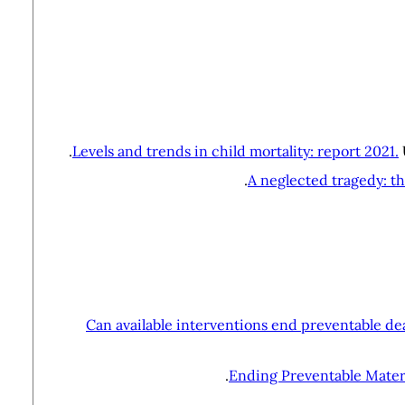
Levels and trends in child mortality: report 2021.
A neglected tragedy: the
Can available interventions end preventable dea
Ending Preventable Mater