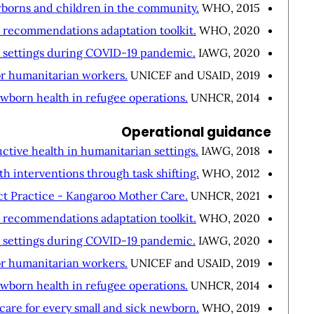
wborns and children in the community.
WHO, 2015.
e recommendations adaptation toolkit.
WHO, 2020.
e settings during COVID-19 pandemic.
IAWG, 2020.
r humanitarian workers.
UNICEF and USAID, 2019.
wborn health in refugee operations.
UNHCR, 2014.
Operational guidance
ctive health in humanitarian settings.
IAWG, 2018.
 interventions through task shifting.
WHO, 2012.
t Practice - Kangaroo Mother Care.
UNHCR, 2021.
e recommendations adaptation toolkit.
WHO, 2020.
e settings during COVID-19 pandemic.
IAWG, 2020.
r humanitarian workers.
UNICEF and USAID, 2019.
wborn health in refugee operations.
UNHCR, 2014.
care for every small and sick newborn.
WHO, 2019.