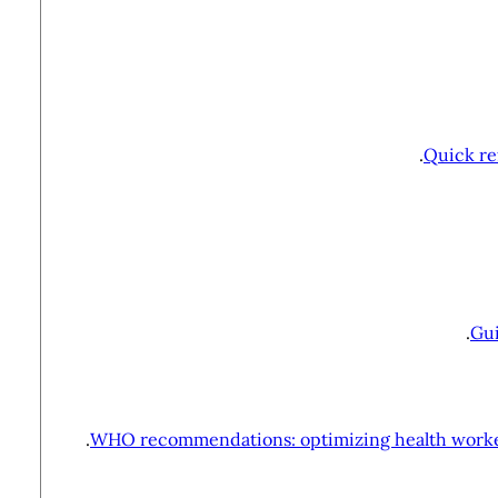
Quick re
Gui
WHO recommendations: optimizing health worker r