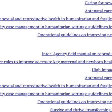
Caring for ne
Antenatal car
 sexual and reproductive health in humanitarian and fragil
y case management in humanitarian settings: guidelines fo
Operational guidelines on improving ne
Inter-Agency field manual on reprodu
oles to improve access to key maternal and newborn health
High Impac
Antenatal car
 sexual and reproductive health in humanitarian and fragil
y case management in humanitarian settings: guidelines fo
Operational guidelines on improving ne
Survive and thrive: transforming 