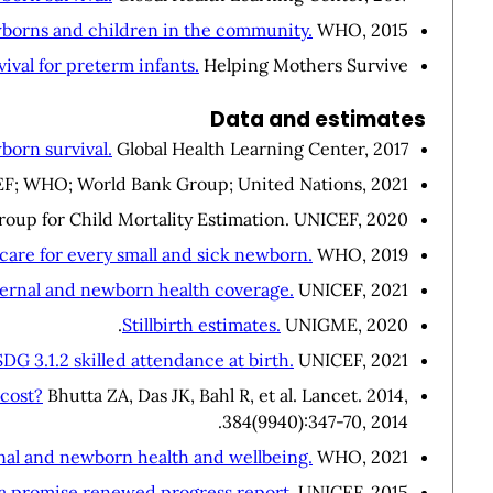
wborns and children in the community.
WHO, 2015.
val for preterm infants.
Helping Mothers Survive, .
Data and estimates
born survival.
Global Health Learning Center, 2017.
EF; WHO; World Bank Group; United Nations, 2021.
oup for Child Mortality Estimation. UNICEF, 2020.
care for every small and sick newborn.
WHO, 2019.
ernal and newborn health coverage.
UNICEF, 2021.
Stillbirth estimates.
UNIGME, 2020.
 3.1.2 skilled attendance at birth.
UNICEF, 2021.
 cost?
Bhutta ZA, Das JK, Bahl R, et al. Lancet. 2014,
384(9940):347-70, 2014.
nal and newborn health and wellbeing.
WHO, 2021.
: a promise renewed progress report.
UNICEF, 2015.