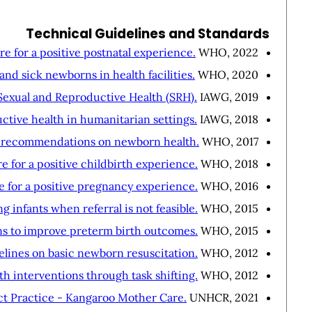
Technical Guidelines and Standards
for a positive postnatal experience.
WHO, 2022.
and sick newborns in health facilities.
WHO, 2020.
Sexual and Reproductive Health (SRH).
IAWG, 2019.
ctive health in humanitarian settings.
IAWG, 2018.
ecommendations on newborn health.
WHO, 2017.
for a positive childbirth experience.
WHO, 2018.
for a positive pregnancy experience.
WHO, 2016.
g infants when referral is not feasible.
WHO, 2015.
 to improve preterm birth outcomes.
WHO, 2015.
lines on basic newborn resuscitation.
WHO, 2012.
 interventions through task shifting.
WHO, 2012.
t Practice - Kangaroo Mother Care.
UNHCR, 2021.