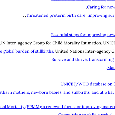
Caring for ne
Threatened preterm birth care: improving survi
Essential steps for improving new
UN Inter-agency Group for Child Morality Estimation. UNIC
 global burden of stillbirths.
United Nations Inter-agency Gr
Survive and thrive: transforming 
Mat
UNICEF/WHO database on SDG
ths in mothers, newborn babies, and stillbirths, and at what
nal Mortality (EPMM): a renewed focus for improving mater
Committing to child survival