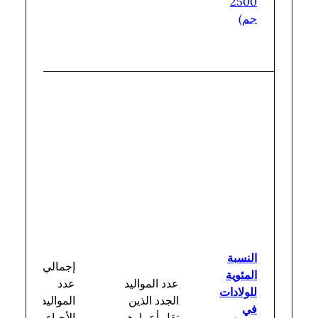
2500
جم)
النسبة
إجمالي
المئوية
عدد المواليد
عدد
للولادات
الجدد الذين
المواليد
في
تقل أعمارهم
الأحياء