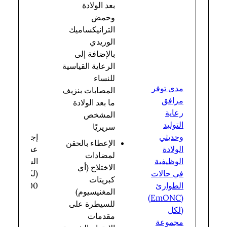
بعد الولادة
وحمض
الترانيكساميك
الوريدي
بالإضافة إلى
الرعاية القياسية
للنساء
مدى توفر
المصابات بنزيف
مرافق
ما بعد الولادة
رعاية
المشخص
التوليد
سريريًا
وحديثي
إجمالي
الإعطاء بالحقن
الولادة
عدد
لمضادات
الوظيفية
السكان
الاختلاج (أي
في حالات
(لكل
كبريتات
الطوارئ
500000)
المغنيسيوم)
(EmONC)
للسيطرة على
(لكل
مقدمات
مجموعة