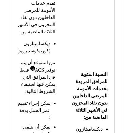
تقدم خدمات
الأمومة للمرضى
الداخليين دون نفاد
المخزون في الأشهر
الثلاثة الماضية من:
ديكساميثازون
(كورتيكوستيرويد)
من المتوقع أن يتم
a
توفير
ACS
فقط
bbreviation
إج
النسبة المئوية
في المرافق التي
عد
للمرافق المزودة
يمكن فيها استيفاء
ال
بخدمات الأمومة
الشروط التالية:
ال
للمرضى الداخليين
بخ
بدون نفاد المخزون
يمكن إجراء تقييم
ال
في الأشهر الثلاثة
عمر الحمل بدقة
لل
الماضية من:
؛
ال
يمكن أن يتلقى
ديكساميثازون
ال