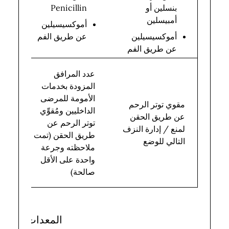
ال
بنسلين أو
Penicillin
تق
أمبيسلين
أموكسيسيلين
أموكسيسيلين
عن طريق الفم
عن طريق الفم
إج
عدد المرافق
عد
المزودة بخدمات
ال
الأمومة للمرضى
مقوي توتر الرحم
ال
الداخليين ومُقوِّي
عن طريق الحقن
بخ
توتر الرحم عن
لمنع / إدارة النزف
ال
طريق الحقن (تمت
التالي للوضع
لل
ملاحظته وجرعة
ال
واحدة على الأقل
ال
صالحة)
تق
المعدات واللوا