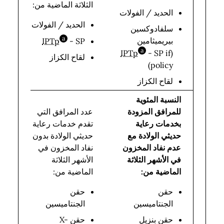
تح
الثلاثة الماضية من:
عل
الحديد / الفولات
خد
الحديد / الفولات
سلفادوكسين
C
a
بيريميثامين
IPTp
- SP
bbreviation
ال
a
IPTp
- SP if
(
bbreviation
لقاح الكزاز
تق
policy)
لقاح الكزاز
النسبة المئوية
للمرافق المزودة
عدد المرافق التي
بخدمات رعاية
تقدم خدمات رعاية
إج
حديثي الولادة مع
حديثي الولادة بدون
عد
عدم نفاد المخزون
نفاد المخزون في
ال
في الأشهر الثلاثة
الأشهر الثلاثة
ال
الماضية من:
الماضية من:
بخ
حقن
حقن
ال
الجنتاميسين
الجنتاميسين
لل
ال
حقن بنزيل
حقن X-