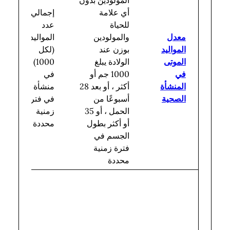
أي علامة
إجمالي
للحياة
عدد
معدل
والمولودين
المواليد
المواليد
بوزن عند
(لكل
الموتى
الولادة يبلغ
1000)
في
1000 جم أو
في
المنشأة
أكثر ، أو بعد 28
منشأة
الصحية
أسبوعًا من
في فترة
الحمل ، أو 35
زمنية
أو أكثر بطول
محددة
الجسم في
فترة زمنية
محددة