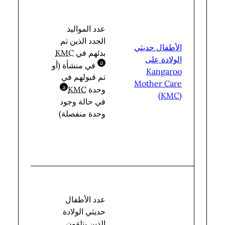
عدد المواليد
الجدد الذين تم
إجمالي
الأطفال حديثي
بدئهم في
KMC
عدد
الولادة على
a
في منشأة (أو
المواليد
bbreviation
Kangaroo
تم قبولهم في
الأحياء
Mother Care
a
في
وحدة
KMC
bbreviation
(KMC)
المنشأة
في حالة وجود
وحدة منفصلة)
عدد الأطفال
حديثي الولادة
الذين يتلقون
إجمالي