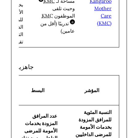
مساحة لـ
KMC
Kangaroo
bbreviation
بخدمات
وحيث تلقى
Mother
الأمومة
الموظفون
KMC
Care
للمرضى
a
(KMC)
تدريبًا (أقل من
bbreviation
الداخليين
عامين)
التي تم
تقييمها
جاهزية الخدم
المؤشر
البسط
ا
إج
النسبة المئوية
عدد المرافق
عد
للمرافق المزودة
المزودة بخدمات
ال
بخدمات الأمومة
الأمومة للمرضى
ال
للمرضى الداخليين