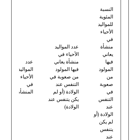
النسبة
المئوية
للمواليد
الأحياء
في
منشأة
عدد المواليد
يعاني
الأحياء في
فيها
منشأة يعاني
عدد
المولود
فيها المولود
المواليد
من
من صعوبة في
الأحياء
صعوبة
التنفس عند
في
في
الولادة (أو لم
المنشأة
التنفس
يكن يتنفس عند
عند
الولادة)
الولادة (أو
لم يكن
يتنفس
عند