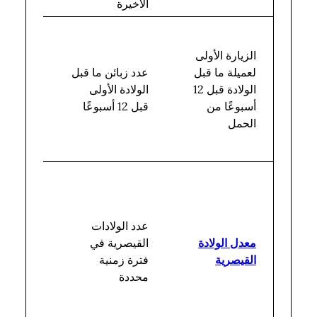
الأخيرة
العدد
الإجمالي
الزيارة الأولى
للعملاء
لعميلة ما قبل
عدد زبائن ما قبل
قبل
الولادة قبل 12
الولادة الأولى
الولادة
أسبوعًا من
قبل 12 أسبوعًا
مع
الحمل
الزيارة
الأولى
إجمالي
عدد
النساء
عدد الولادات
اللواتي
معدل الولادة
القيصرية في
أنجبن
القيصرية
فترة زمنية
في
محددة
منشأة
في فترة
زمنية