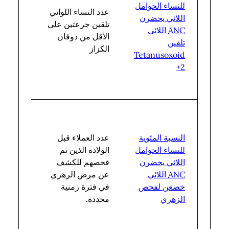
للنساء الحوامل
عدد النساء اللواتي
اللائي يحضرن
إجمالي
تلقين جرعتين على
ANC
اللائي
عدد ال
الأقل من ذوفان
تلقين
الموالي
الكزاز
Tetanusoxoid
2+
العدد
الإجما
النسبة المئوية
عدد العملاء قبل
للعملاء
للنساء الحوامل
الولادة الذين تم
قبل الو
اللائي يحضرن
فحصهم للكشف
الذين ق
ANC
اللائي
عن مرض الزهري
بزيارة
خضعن لفحص
في فترة زمنية
في فت
الزهري
محددة.
زمنية
محددة.