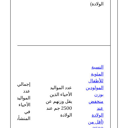
الولادة)
النسبة
المئوية
للأطفال
إجمالي
المولودين
عدد المواليد
عدد
بوزن
الأحياء الذين
المواليد
منخفض
يقل وزنهم عن
الأحياء
عند
2500 جم عند
في
الولادة
الولادة
المنشأة
(أقل من