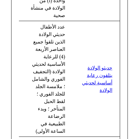
واحدة (1) من
منشأة
الولادة في منشأة
صحية
صحية
عدد الأطفال
حديثي الولادة
الذين تلقوا جميع
العناصر الأربعة
(4) للرعاية
إجمالي
الأساسية لحديثي
عدد
حديثو الولادة
الولادة (التجفيف
المواليد
يتلقون رعاية
الفوري والشامل
الأحياء
أساسية لحديثي
؛ ملامسة الجلد
في
الولادة
للجلد الفوري ؛
منشأة
لقط الحبل
صحية
المتأخر ؛ وبدء
الرضاعة
الطبيعية في
الساعة الأولى)