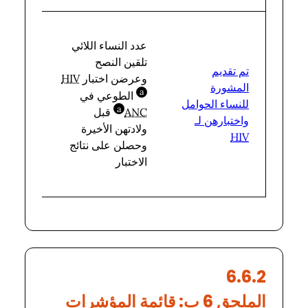
عدد النساء اللائي
تلقين النصح
تم تقديم
وعرضن اختبار
HIV
المشورة
إجمالي
a
الطوعي في
bbreviation
للنساء الحوامل
عدد ال
a
ANC
قبل
bbreviation
واختبارهن لـ
الموالي
ولادتهن الأخيرة
HIV
وحصلن على نتائج
الاختبار
6.6.2
الملحق 6 ب: قائمة المؤشرات