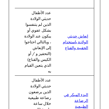
محددة
عدد الأطفال
حديثي الولادة
الذين لم يتنفسوا
إجمالي
بشكل عفوي أو
عدد
إنعاش حديثي
يبكون عند الولادة
المواليد
الولادة باستخدام
، وبالتالي احتاجوا
الأحياء
الحقيبة والقناع
إلى الإنعاش
في
(التحفيز و / أو
المنشأة
الكيس والقناع)
الذي يتعين القيام
به
عدد الأطفال
حديثي الولادة
عدد
الذين يرضعون
المواليد
البدء المبكر في
رضاعة طبيعية
الأحياء
الرضاعة
خلال ساعة
في
الطبيعية