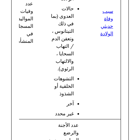
عدد
حالات
سبب
وفيات
العدوى (بما
وفاة
المواليد
في ذلك
حديثي
المسجلة
التيتانوس ،
الولادة
في
وتعفن الدم
المنشأة
/ التهاب
السحايا ،
والالتهاب
الرئوي).
التشوهات
الخلقية أو
الشذوذ
آخر
غير محدد
عدد الأجنة
والرضع
المولودين بدون