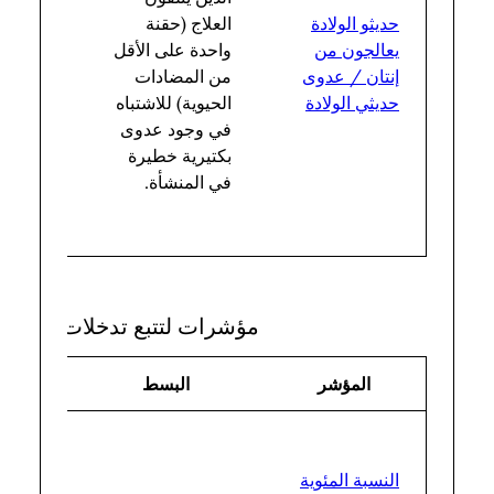
حديثو الولادة
العلاج (حقنة
عدد
يعالجون من
واحدة على الأقل
المواليد
إنتان / عدوى
من المضادات
الأحياء
حديثي الولادة
الحيوية) للاشتباه
في
في وجود عدوى
المنشأة
بكتيرية خطيرة
في المنشأة.
مؤشرات لتتبع تدخلات الرعاية 
المؤشر
البسط
المق
النسبة المئوية