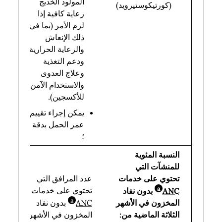
المولود الخديج
(كورتيكوستيرويد)
تق
رعاية كافية إذا
لزم الأمر (بما في
ذلك الإنعاش
والرعاية الحرارية
ودعم التغذية
وعلاج العدوى
والاستخدام الآمن
للأكسجين).
يمكن إجراء تقييم
عمر الحمل بدقة
؛
النسبة المئوية
للمنشآت التي
إج
تحتوي على خدمات
عدد المرافق التي
عد
a
تحتوي على خدمات
ANC
بدون نفاد
bbreviation
ال
a
المخزون في الأشهر
ANC
بدون نفاد
bbreviation
ال
الثلاثة الماضية من:
المخزون في الأشهر