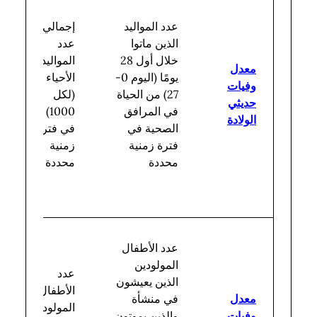
عدد المواليد
إجمالي
الذين ماتوا
عدد
خلال أول 28
المواليد
معدل
يومًا (اليوم 0-
الأحياء
وفيات
27) من الحياة
(لكل
حديثي
في المرافق
1000)
الولادة
الصحية في
في فترة
فترة زمنية
زمنية
محددة
محددة
عدد الأطفال
المولودين
عدد
الذين يعيشون
الأطفال
معدل
في منشأة
المولودين
وفيات
والذين يموتون