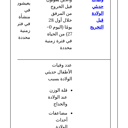
يعيشون
حديثي
قبل الخروج
في
الولادة
من المرفق
منشأة
قبل
خلال أول 28
في فترة
التخريج
يومًا (اليوم 0-
زمنية
27) من الحياة
محددة
في فترة زمنية
محددة
عدد وفيات
الأطفال حديثي
الولادة بسبب
قلة الوزن
عند الولادة
والخداج
مضاعفات
أحداث
الولادة