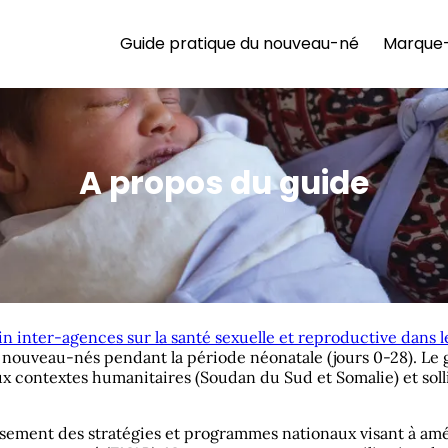
Guide pratique du nouveau-né
Marque
Sauter le menu
menu dépassé
A propos du guide
n inter-agences sur la santé sexuelle et reproductive dans l
 nouveau-nés pendant la période néonatale (jours 0-28). Le g
deux contextes humanitaires (Soudan du Sud et Somalie) et so
ement des stratégies et programmes nationaux visant à améli