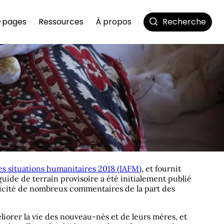
All
-pages
Ressources
À propos
Recherche
es situations humanitaires 2018 (IAFM)
, et fournit
uide de terrain provisoire a été initialement publié
llicité de nombreux commentaires de la part des
orer la vie des nouveau-nés et de leurs mères, et